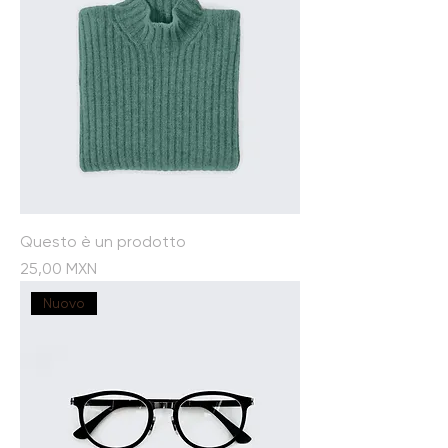
Questo è un prodotto
Prezzo
25,00 MXN
Nuovo