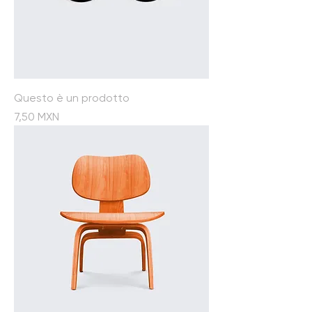
Questo è un prodotto
Prezzo
7,50 MXN