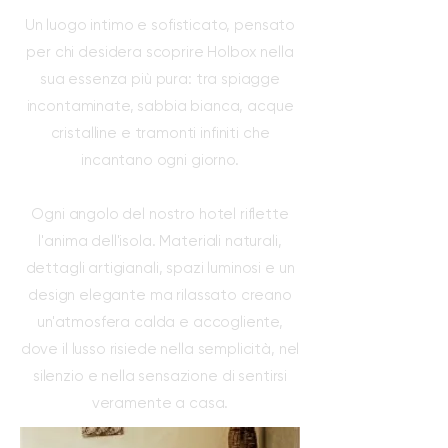
Un luogo intimo e sofisticato, pensato
per chi desidera scoprire Holbox nella
sua essenza più pura: tra spiagge
incontaminate, sabbia bianca, acque
cristalline e tramonti infiniti che
incantano ogni giorno.
Ogni angolo del nostro hotel riflette
l'anima dell'isola. Materiali naturali,
dettagli artigianali, spazi luminosi e un
design elegante ma rilassato creano
un'atmosfera calda e accogliente,
dove il lusso risiede nella semplicità, nel
silenzio e nella sensazione di sentirsi
veramente a casa.