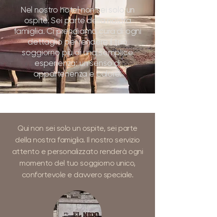
Nel nostro hotel non sei solo un
ospite. Sei parte della nostra
famiglia. Ci prendiamo cura di ogni
dettaglio per rendere il tuo
soggiorno più di una semplice
esperienza: un senso di
appartenenza e calore.
Qui non sei solo un ospite, sei parte
della nostra famiglia. Il nostro servizio
attento e personalizzato renderà ogni
momento del tuo soggiorno unico,
confortevole e davvero speciale.