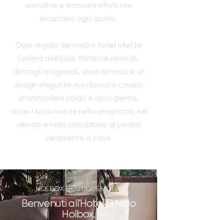
cristalline e tramonti infiniti che
incantano ogni giorno.
Ogni angolo del nostro hotel riflette
l'anima dell'isola. Materiali naturali,
dettagli artigianali, spazi luminosi e un
design elegante ma rilassato creano
un'atmosfera calda e accogliente,
dove il lusso risiede nella semplicità, nel
silenzio e nella sensazione di sentirsi
veramente a casa.
HOLBOX BOUTIQUE HOTEL
Benvenuti all'Hotel El Nido
Holbox.