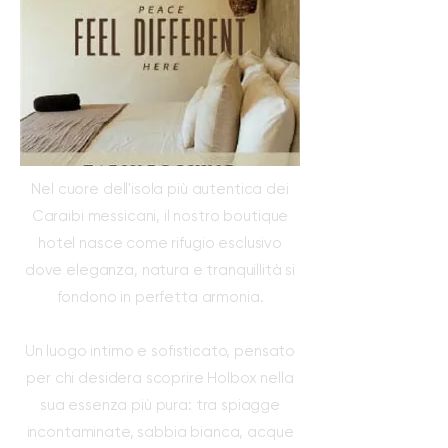
Nel cuore dell'isola più autentica dei
Caraibi messicani, il nostro boutique
hotel nasce come rifugio esclusivo
dove eleganza, natura e tranquillità si
fondono in perfetta armonia.
Un luogo intimo e sofisticato, pensato
per chi desidera scoprire Holbox nella
sua essenza più pura: tra spiagge
incontaminate, sabbia bianca, acque