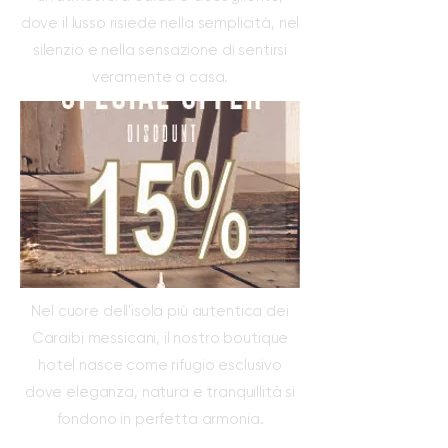
dove il lusso risiede nella semplicità, nel
silenzio e nella sensazione di sentirsi
veramente a casa.
Nel cuore dell'isola più autentica dei
Caraibi messicani, il nostro boutique
hotel nasce come rifugio esclusivo
dove eleganza, natura e tranquillità si
fondono in perfetta armonia.