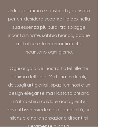
Un luogo intimo e sofisticato, pensato
per chi desidera scoprire Holbox nella
sua essenza più pura: tra spiagge
incontaminate, sabbia bianca, acque
cristalline e tramonti infiniti che
incantano ogni giorno.
Ogni angolo del nostro hotel riflette
l'anima dell'isola. Materiali naturali,
dettagli artigianali, spazi luminosi e un
design elegante ma rilassato creano
un'atmosfera calda e accogliente,
dove il lusso risiede nella semplicità, nel
silenzio e nella sensazione di sentirsi
veramente a casa.