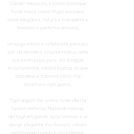
Caraibi messicani, il nostro boutique
hotel nasce come rifugio esclusivo
dove eleganza, natura e tranquillità si
fondono in perfetta armonia.
Un luogo intimo e sofisticato, pensato
per chi desidera scoprire Holbox nella
sua essenza più pura: tra spiagge
incontaminate, sabbia bianca, acque
cristalline e tramonti infiniti che
incantano ogni giorno.
Ogni angolo del nostro hotel riflette
l'anima dell'isola. Materiali naturali,
dettagli artigianali, spazi luminosi e un
design elegante ma rilassato creano
un'atmosfera calda e accogliente,