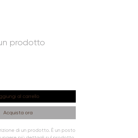
PRENOTARE
un prodotto
ggiungi al carrello
Acquista ora
izione di un prodotto. È un posto 
ungere più dettagli sul prodotto, 