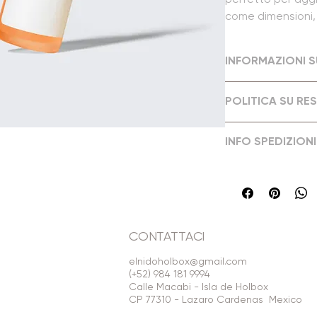
come dimensioni, m
manutenzione e ist
INFORMAZIONI 
Questi sono i detta
POLITICA SU RES
perfetto per aggiun
prodotto, come dimen
Questa è la politica
manutenzione e istr
INFO SPEDIZIONI
perfetto per far sa
uno spazio perfett
contenti con l'acqui
prodotto speciale e
Questa è la policy 
chiara è perfetta pe
clienti dall'articolo.
adatto per aggiunge
acquirenti di acqui
spedizione, imballag
trasparenti sulla po
migliore per costruir
CONTATTACI
che possono acquist
elnidoholbox@gmail.com
(+52) 984 181 9994
Calle Macabi - Isla de Holbox
CP 77310 - Lazaro Cardenas Mexico