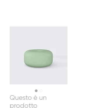
Questo è un
prodotto