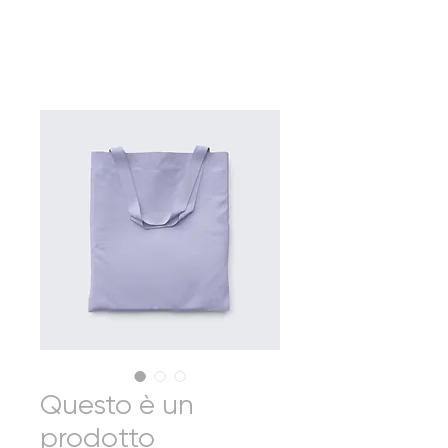
Questo è un
prodotto