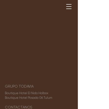
GRUPO TODAVIA
Boutique Hotel El Nido Holbox
Boutique Hotel Posada 06 Tulum
CONTACTANOS